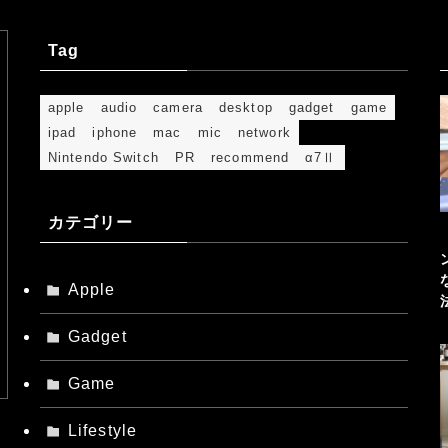
Tag
apple
audio
camera
desktop
gadget
game
ipad
iphone
mac
mic
network
Nintendo Switch
PR
recommend
α7Ⅱ
カテゴリー
Apple
Gadget
Game
Lifestyle