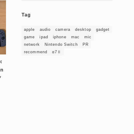
Tag
apple
audio
camera
desktop
gadget
game
ipad
iphone
mac
mic
network
Nintendo Switch
PR
recommend
α7Ⅱ
が
n
ッ