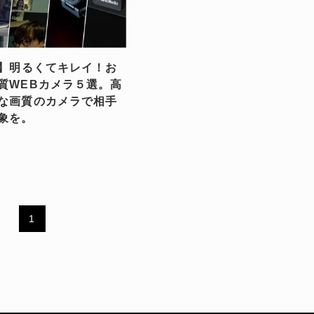
応】明るくてキレイ！お
質WEBカメラ５選。高
な画質のカメラで相手
象を。
1