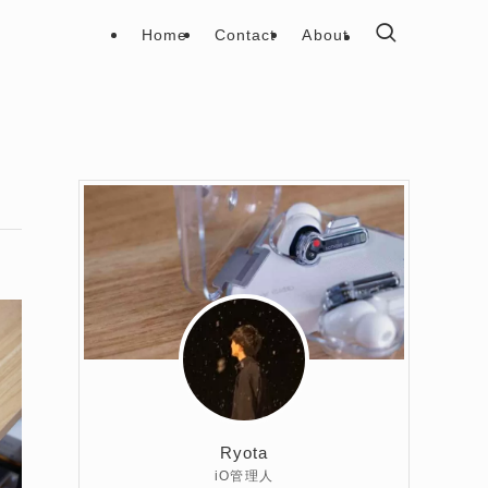
Home
Contact
About
Ryota
iO管理人