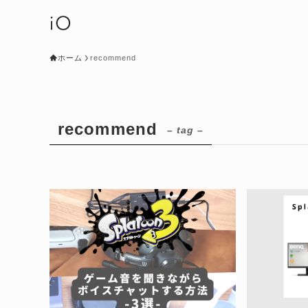
ホーム
recommend
recommend
– tag –