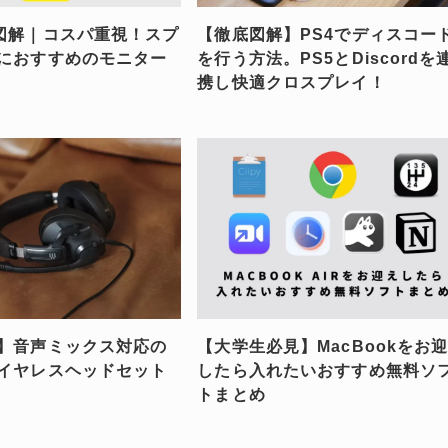
図解｜コスパ重視！スプ
【徹底図解】PS4でディスコー
におすすめのモニター
を行う方法。PS5とDiscordを
携し快適クロスプレイ！
】音声ミックス対応の
【大学生必見】MacBookをお
イヤレスヘッドセット
したら入れたいおすすめ無料ソ
トまとめ