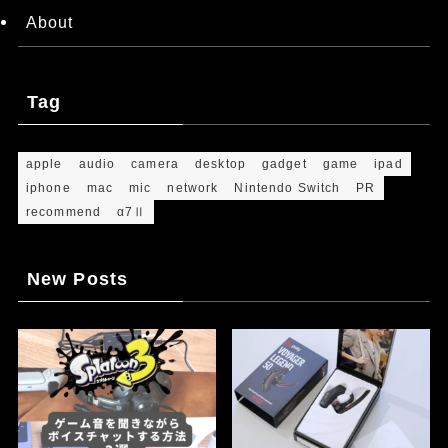
About
Tag
apple
audio
camera
desktop
gadget
game
ipad
iphone
mac
mic
network
Nintendo Switch
PR
recommend
α7Ⅱ
New Posts