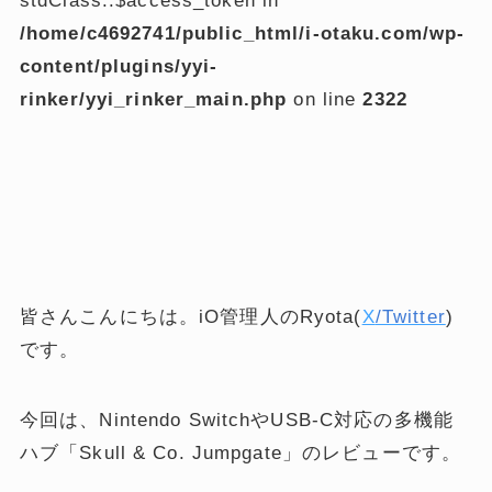
stdClass::$access_token in
/home/c4692741/public_html/i-otaku.com/wp-
content/plugins/yyi-
rinker/yyi_rinker_main.php
on line
2322
皆さんこんにちは。iO管理人のRyota(
X
/Twitter
)
です。
今回は、Nintendo SwitchやUSB-C対応の多機能
ハブ「Skull & Co. Jumpgate」のレビューです。