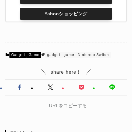
Yahooショッピング
Gadget
Game
gadget
game
Nintendo Switch
share here！
URLをコピーする