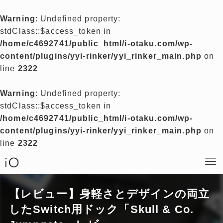
Warning
: Undefined property:
stdClass::$access_token in
/home/c4692741/public_html/i-otaku.com/wp-
content/plugins/yyi-rinker/yyi_rinker_main.php
on
line
2322
Warning
: Undefined property:
stdClass::$access_token in
/home/c4692741/public_html/i-otaku.com/wp-
content/plugins/yyi-rinker/yyi_rinker_main.php
on
line
2322
【レビュー】身軽さとデザインの両立
したSwitch用ドック「Skull & Co.